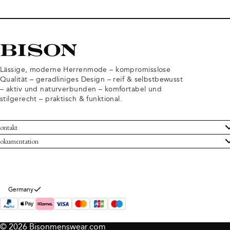
Lässige, moderne Herrenmode – kompromisslose
Qualität – geradliniges Design – reif & selbstbewusst
– aktiv und naturverbunden – komfortabel und
stilgerecht – praktisch & funktional.
ontakt
undenservice
okumentation
llgemeine Geschäftsbedingungen
ücksendungen
tenschutzerklärung
rtrag widerrufen
okie-Informationen
er Bison
Germany
mpressum
© 2026 Bisonmenswear.com