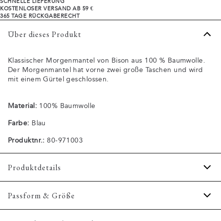
SCHNELLE LIEFERUNG
KOSTENLOSER VERSAND AB 59 €
365 TAGE RÜCKGABERECHT
Über dieses Produkt
Klassischer Morgenmantel von Bison aus 100 % Baumwolle.
Der Morgenmantel hat vorne zwei große Taschen und wird
mit einem Gürtel geschlossen.
Material:
100% Baumwolle
Farbe:
Blau
Produktnr.:
80-971003
Produktdetails
Zwei offene Taschen vorne.
Passform & Größe
Wird mit einem Gürtel geschlossen.
Aus 100% Baumwolle.