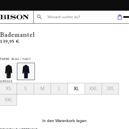
Suche hier...
Bademantel
Preis
139,95 €
FARBE: BLAU / NAVY
GRÖSSE
XS
S
M
L
XL
XXL
3XL
4XL
In den Warenkorb legen