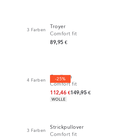
Troyer
3
Farben
Comfort fit
Preis
89,95 €
Cardigan
-25%
4
Farben
Comfort fit
Ursprünglicher Preis
112,46 €
149,95 €
Produkteigenschaften
WOLLE
Strickpullover
3
Farben
Comfort fit