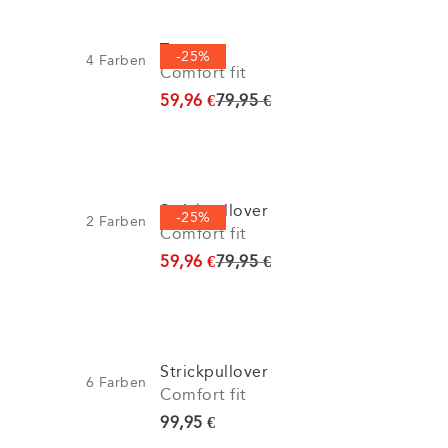
Troyer
-25%
4
Farben
Comfort fit
Ursprünglicher Preis
59,96 €
79,95 €
Strickpullover
-25%
2
Farben
Comfort fit
Ursprünglicher Preis
59,96 €
79,95 €
Strickpullover
6
Farben
Comfort fit
Preis
99,95 €