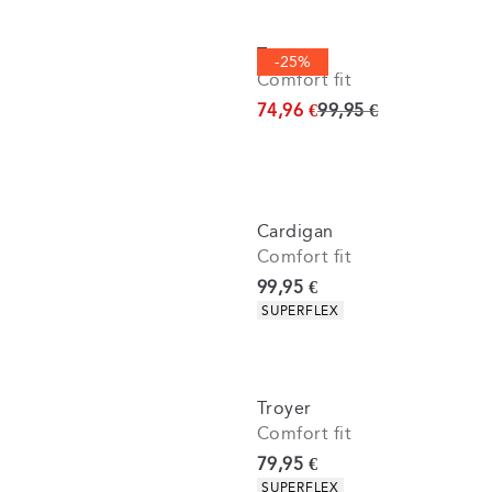
Troyer
-25%
Comfort fit
Ursprünglicher Preis
74,96 €
99,95 €
Cardigan
Comfort fit
Preis
99,95 €
Produkteigenschaften
SUPERFLEX
Troyer
Comfort fit
Preis
79,95 €
Produkteigenschaften
SUPERFLEX