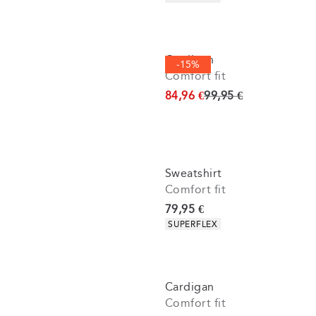
Cardigan
-15%
Comfort fit
Ursprünglicher Preis
84,96 €
99,95 €
Sweatshirt
Comfort fit
Preis
79,95 €
Produkteigenschaften
SUPERFLEX
Cardigan
Comfort fit