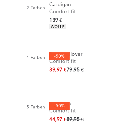
Cardigan
2
Farben
Comfort fit
Preis
139 €
Produkteigenschaften
WOLLE
Strickpullover
-50%
4
Farben
Comfort fit
Ursprünglicher Preis
39,97 €
79,95 €
Cardigan
-50%
5
Farben
Comfort fit
Ursprünglicher Preis
44,97 €
89,95 €