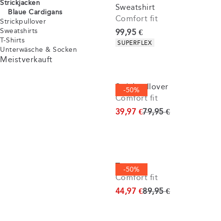
Strickjacken
Sweatshirt
Blaue Cardigans
Comfort fit
Strickpullover
Sweatshirts
Preis
99,95 €
T-Shirts
Produkteigenschaften
SUPERFLEX
Unterwäsche & Socken
Meistverkauft
Strickpullover
-50%
Comfort fit
Ursprünglicher Preis
39,97 €
79,95 €
Troyer
-50%
Comfort fit
Ursprünglicher Preis
44,97 €
89,95 €