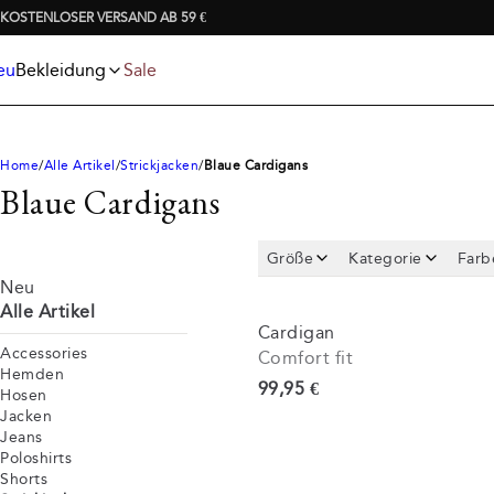
Jeans
T-shirts
KOSTENLOSER VERSAND AB 59 €
Jacken
Unterwäsche und Socken
Poloshirts
Accessories
eu
Bekleidung
Sale
Shorts
Home
Alle Artikel
Strickjacken
Blaue Cardigans
Blaue Cardigans
Größe
Kategorie
Farb
Neu
Alle Artikel
Cardigan
Accessories
Comfort fit
Hemden
Preis
99,95 €
Hosen
Jacken
Jeans
Poloshirts
Shorts