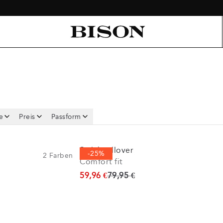
e
Preis
Passform
Strickpullover
-25%
2
Farben
Comfort fit
Ursprünglicher Preis
59,96 €
79,95 €