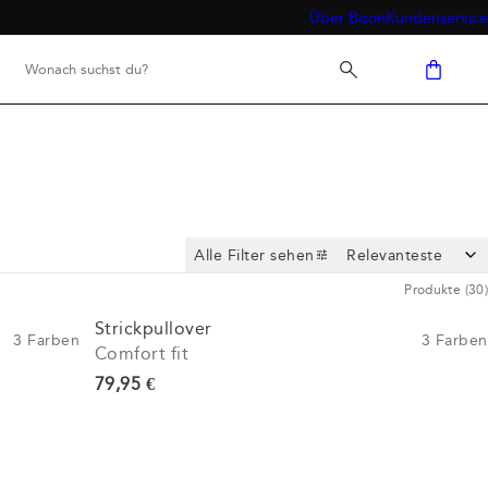
Über Bison
Kundenservice
Alle Filter sehen
Produkte
(
30
)
Strickpullover
3
Farben
3
Farben
Comfort fit
Preis
79,95 €