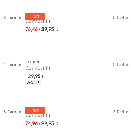
Cardigan
-15%
3
Farben
5
Farben
Comfort fit
Ursprünglicher Preis
76,46 €
89,95 €
Troyer
4
Farben
2
Farben
Comfort fit
Preis
129,95 €
Produkteigenschaften
WOLLE
Cardigan
-25%
8
Farben
3
Farben
Comfort fit
Ursprünglicher Preis
74,96 €
99,95 €