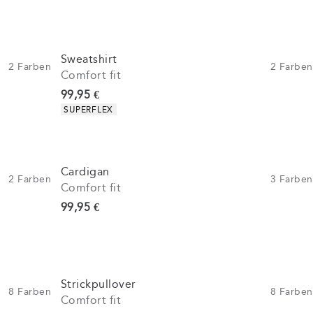
Sweatshirt
2
Farben
2
Farben
Comfort fit
Preis
99,95 €
Produkteigenschaften
SUPERFLEX
Cardigan
2
Farben
3
Farben
Comfort fit
Preis
99,95 €
Strickpullover
8
Farben
8
Farben
Comfort fit