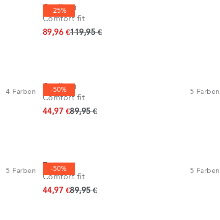
Cardigan
-25%
Comfort fit
Ursprünglicher Preis
89,96 €
119,95 €
Cardigan
-50%
4
Farben
5
Farben
Comfort fit
Ursprünglicher Preis
44,97 €
89,95 €
Troyer
-50%
5
Farben
5
Farben
Comfort fit
Ursprünglicher Preis
44,97 €
89,95 €