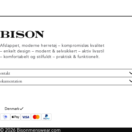
Afslappet, moderne herretøj – kompromisløs kvalitet
– enkelt design – modent & selvsikkert – aktiv livsstil
– komfortabelt og stilfuldt – praktisk & funktionelt.
ontakt
undeservice
okumentation
ndelsbetingelser
turneringer
rsondatapolitik
rtryd køb
okie information
m Bison
Denmark
© 2026 Bisonmenswear.com