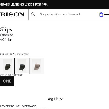
GRATIS LEVERING V/ KØB FOR 499,-
Søg her...
Slips
Onesize
I alt (inkl. rabat)
400 kr
FARVE: BLÅ / DK NAVY
VÆLG STØRRELSE
ONE
Læg i kurv
LEVERING 1-2 HVERDAGE