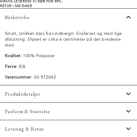
GRATIS LEVERING V/ KØB FOR 499,-
RETUR I 365 DAGE
Beskrivelse
Smalt, strikket slips fra Lindbergh. Ensfarvet og med lige
afslutning. Slipset er cirka 6 centimeter på det bredeste
sted.
Kvalitet:
100% Polyester
Farve:
Blå
Varenummer:
30-972042
Produktdetaljer
Almindelig model.
Pasform & Størrelse
Lavet i 100% polyester.
Onesize.
Fit:
Onesize
Levering & Retur
Produktnr.: 30-972042