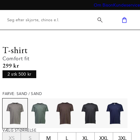
Om Bison
Kundeservice
T-shirt
Comfort fit
I alt (inkl. rabat)
299 kr
2 stk 500 kr
FARVE: SAND / SAND
VÆLG STØRRELSE
XS
S
M
L
XL
XXL
3XL