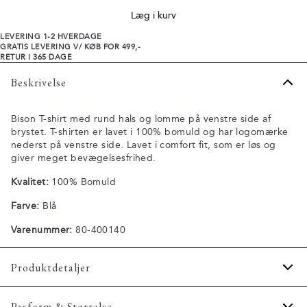
Læg i kurv
LEVERING 1-2 HVERDAGE
GRATIS LEVERING V/ KØB FOR 499,-
RETUR I 365 DAGE
Beskrivelse
Bison T-shirt med rund hals og lomme på venstre side af
brystet. T-shirten er lavet i 100% bomuld og har logomærke
nederst på venstre side. Lavet i comfort fit, som er løs og
giver meget bevægelsesfrihed.
Kvalitet:
100% Bomuld
Farve:
Blå
Varenummer:
80-400140
Produktdetaljer
Logomærke nederst på venstre side.
Pasform & Størrelse