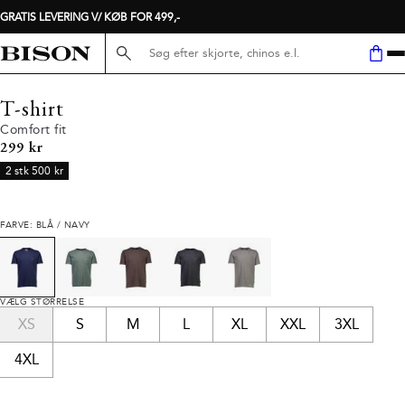
GRATIS LEVERING V/ KØB FOR 499,-
Søg her...
T-shirt
Comfort fit
I alt (inkl. rabat)
299 kr
2 stk 500 kr
FARVE: BLÅ / NAVY
VÆLG STØRRELSE
XS
S
M
L
XL
XXL
3XL
4XL