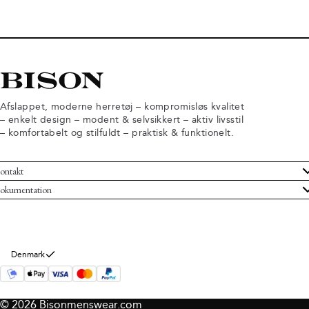
Afslappet, moderne herretøj – kompromisløs kvalitet
– enkelt design – modent & selvsikkert – aktiv livsstil
– komfortabelt og stilfuldt – praktisk & funktionelt.
ontakt
undeservice
okumentation
ndelsbetingelser
turneringer
rsondatapolitik
rtryd køb
okie information
m Bison
Denmark
© 2026 Bisonmenswear.com