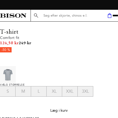
Søg her...
T-shirt
Comfort fit
I alt (uden rabat)
124,50 kr
249 kr
-50 %
VÆLG STØRRELSE
S
M
L
XL
XXL
3XL
Læg i kurv