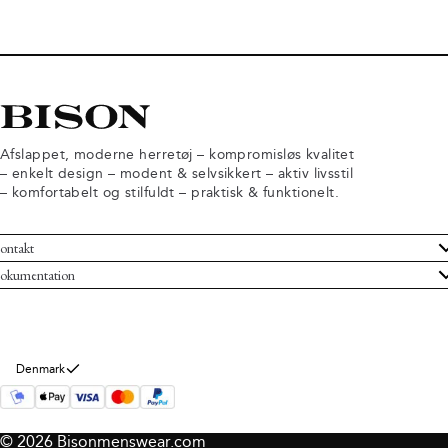
Afslappet, moderne herretøj – kompromisløs kvalitet
– enkelt design – modent & selvsikkert – aktiv livsstil
– komfortabelt og stilfuldt – praktisk & funktionelt.
ontakt
undeservice
okumentation
ndelsbetingelser
turneringer
rsondatapolitik
rtryd køb
okie information
m Bison
Denmark
© 2026 Bisonmenswear.com