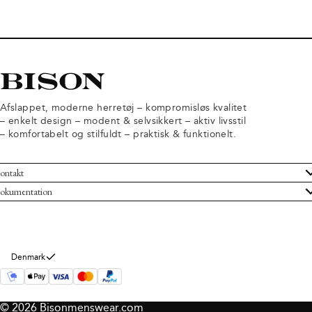
Afslappet, moderne herretøj – kompromisløs kvalitet
– enkelt design – modent & selvsikkert – aktiv livsstil
– komfortabelt og stilfuldt – praktisk & funktionelt.
ontakt
undeservice
okumentation
ndelsbetingelser
turneringer
rsondatapolitik
rtryd køb
okie information
m Bison
Denmark
© 2026 Bisonmenswear.com