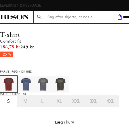
LEVERING 1-2 HVERDAGE
Søg her...
T-shirt
Comfort fit
I alt (uden rabat)
186,75 kr
249 kr
-25 %
FARVE: RØD / DK RED
VÆLG STØRRELSE
S
M
L
XL
XXL
3XL
4XL
Læg i kurv