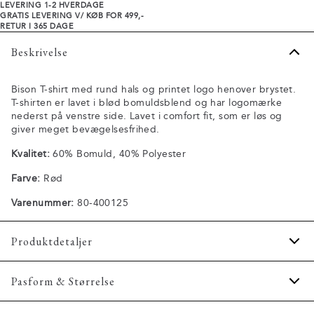
LEVERING 1-2 HVERDAGE
GRATIS LEVERING V/ KØB FOR 499,-
RETUR I 365 DAGE
Beskrivelse
Bison T-shirt med rund hals og printet logo henover brystet.
T-shirten er lavet i blød bomuldsblend og har logomærke
nederst på venstre side. Lavet i comfort fit, som er løs og
giver meget bevægelsesfrihed.
Kvalitet:
60% Bomuld, 40% Polyester
Farve:
Rød
Varenummer:
80-400125
Produktdetaljer
Fremstillet i behagelig bomuldsblend.
Pasform & Størrelse
Logomærke nederst på venstre side.