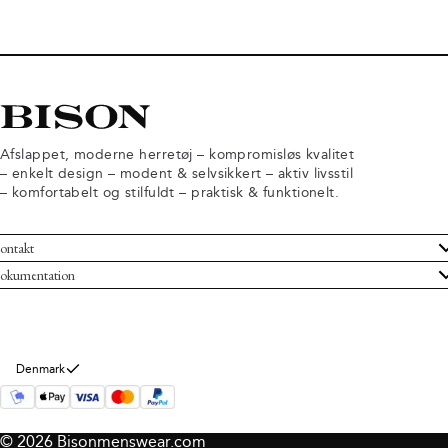
Afslappet, moderne herretøj – kompromisløs kvalitet
– enkelt design – modent & selvsikkert – aktiv livsstil
– komfortabelt og stilfuldt – praktisk & funktionelt.
ontakt
undeservice
okumentation
ndelsbetingelser
turneringer
rsondatapolitik
rtryd køb
okie information
m Bison
Denmark
© 2026 Bisonmenswear.com