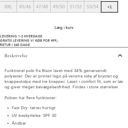
8XL
45/46
47/48
49/50
51/52
53/54
+
1
Læg i kurv
LEVERING 1-2 HVERDAGE
GRATIS LEVERING V/ KØB FOR 499,-
RETUR I 365 DAGE
Beskrivelse
Funktionel polo fra Bison lavet med 34% genanvendt
polyester. Der er printet logo på venstre side af brystet og
knappestolpe med tre knapper. Lavet i comfort fit, som er løs
og giver meget bevægelsesfrihed. Findes i store størrelser.
Poloen har flere funktioner:
Fast Dry: tørrer hurtigt
UV beskyttelse: SPF 30
Åndbar