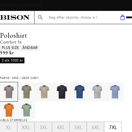
Søg her...
Poloshirt
Comfort fit
Produkt egenskaber
PLUS SIZE
ÅNDBAR
I alt (inkl. rabat)
599 kr
2 stk 1000 kr
FARVE: GRÅ / DEEP GREY
VÆLG STØRRELSE
XL
XXL
3XL
4XL
5XL
6XL
7XL