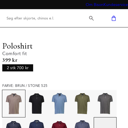
Om Bison
Kundeservice
Poloshirt
Comfort fit
I alt (inkl. rabat)
399 kr
2 stk 700 kr
FARVE: BRUN / STONE 525