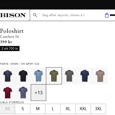
Søg her...
Poloshirt
Comfort fit
I alt (inkl. rabat)
399 kr
2 stk 700 kr
FARVE: GRØN / DK ARMY 524
+
13
VÆLG STØRRELSE
XS
S
M
L
XL
XXL
3XL