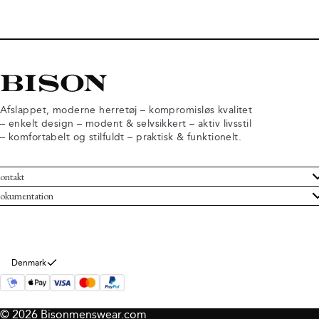
Afslappet, moderne herretøj – kompromisløs kvalitet
– enkelt design – modent & selvsikkert – aktiv livsstil
– komfortabelt og stilfuldt – praktisk & funktionelt.
ontakt
undeservice
okumentation
ndelsbetingelser
turneringer
rsondatapolitik
rtryd køb
okie information
m Bison
Denmark
© 2026 Bisonmenswear.com