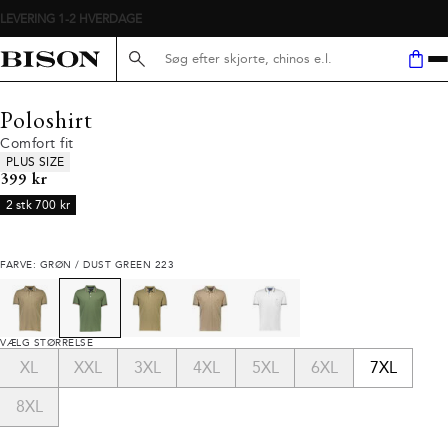
LEVERING 1-2 HVERDAGE
Søg her...
Poloshirt
Comfort fit
Produkt egenskaber
PLUS SIZE
I alt (inkl. rabat)
399 kr
2 stk 700 kr
FARVE: GRØN / DUST GREEN 223
VÆLG STØRRELSE
XL
XXL
3XL
4XL
5XL
6XL
7XL
8XL