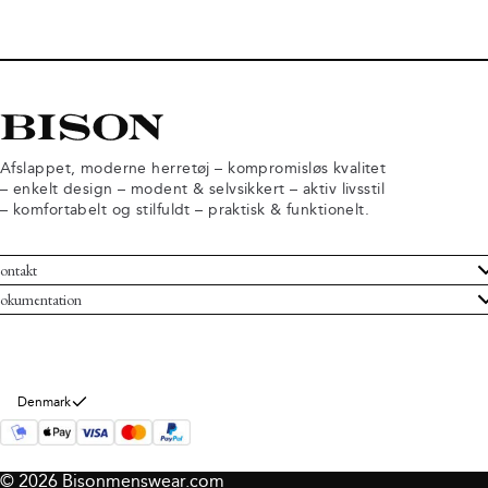
Afslappet, moderne herretøj – kompromisløs kvalitet
– enkelt design – modent & selvsikkert – aktiv livsstil
– komfortabelt og stilfuldt – praktisk & funktionelt.
ontakt
undeservice
okumentation
ndelsbetingelser
turneringer
rsondatapolitik
rtryd køb
okie information
m Bison
Denmark
© 2026 Bisonmenswear.com