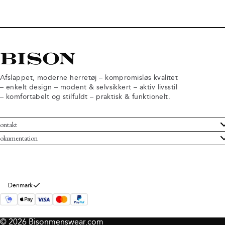
Afslappet, moderne herretøj – kompromisløs kvalitet
– enkelt design – modent & selvsikkert – aktiv livsstil
– komfortabelt og stilfuldt – praktisk & funktionelt.
ontakt
undeservice
okumentation
ndelsbetingelser
turneringer
rsondatapolitik
rtryd køb
okie information
m Bison
Denmark
© 2026 Bisonmenswear.com