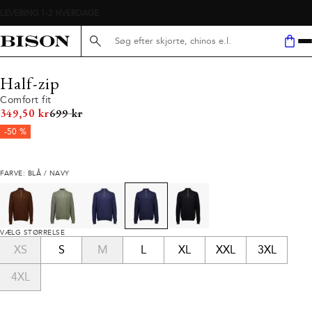
Søg her...
Half-zip
Comfort fit
I alt (uden rabat)
349,50 kr
699 kr
-50 %
FARVE: BLÅ / NAVY
VÆLG STØRRELSE
XS
S
M
L
XL
XXL
3XL
4XL