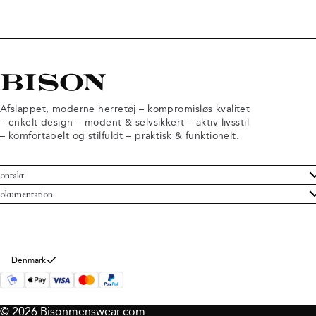
Afslappet, moderne herretøj – kompromisløs kvalitet
– enkelt design – modent & selvsikkert – aktiv livsstil
– komfortabelt og stilfuldt – praktisk & funktionelt.
ontakt
undeservice
okumentation
ndelsbetingelser
turneringer
rsondatapolitik
rtryd køb
okie information
m Bison
Denmark
© 2026 Bisonmenswear.com