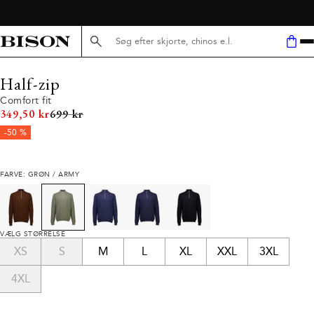
Søg her...
Half-zip
Comfort fit
I alt (uden rabat)
349,50 kr
699 kr
-50 %
FARVE: GRØN / ARMY
VÆLG STØRRELSE
XS
S
M
L
XL
XXL
3XL
4XL