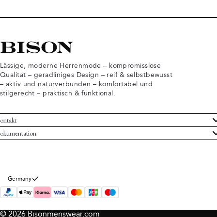
Lässige, moderne Herrenmode – kompromisslose
Qualität – geradliniges Design – reif & selbstbewusst
– aktiv und naturverbunden – komfortabel und
stilgerecht – praktisch & funktional.
ontakt
undenservice
okumentation
llgemeine Geschäftsbedingungen
ücksendungen
tenschutzerklärung
rtrag widerrufen
okie-Informationen
er Bison
Germany
mpressum
© 2026 Bisonmenswear.com