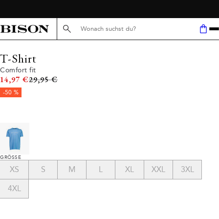
Suche hier...
T-Shirt
Comfort fit
Ursprünglicher Preis
14,97 €
29,95 €
-50 %
GRÖSSE
XS
S
M
L
XL
XXL
3XL
4XL