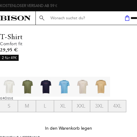
KOSTENLOSER VERSAND AB 59 €
Suche hier...
T-Shirt
Comfort fit
Preis
29,95 €
2 für 49€
GRÖSSE
S
M
L
XL
XXL
3XL
4XL
In den Warenkorb legen