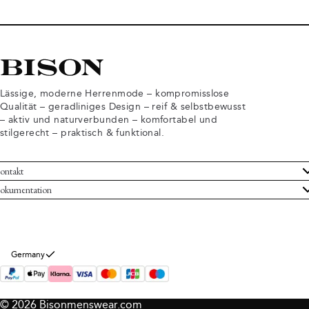
Lässige, moderne Herrenmode – kompromisslose
Qualität – geradliniges Design – reif & selbstbewusst
– aktiv und naturverbunden – komfortabel und
stilgerecht – praktisch & funktional.
ontakt
undenservice
okumentation
llgemeine Geschäftsbedingungen
ücksendungen
tenschutzerklärung
rtrag widerrufen
okie-Informationen
er Bison
Germany
mpressum
© 2026 Bisonmenswear.com