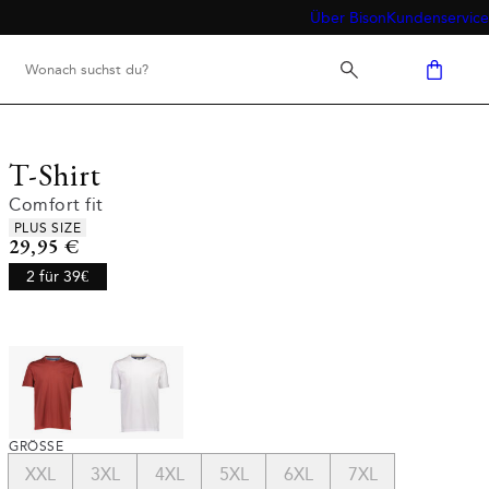
Über Bison
Kundenservice
T-Shirt
Comfort fit
Produkteigenschaften
PLUS SIZE
Preis
29,95 €
2 für 39€
GRÖSSE
XXL
3XL
4XL
5XL
6XL
7XL