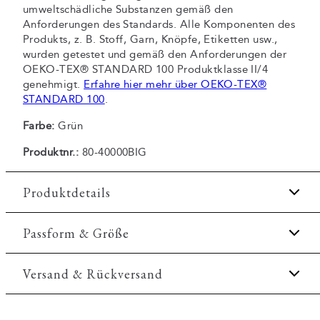
umweltschädliche Substanzen gemäß den
Anforderungen des Standards. Alle Komponenten des
Produkts, z. B. Stoff, Garn, Knöpfe, Etiketten usw.,
wurden getestet und gemäß den Anforderungen der
OEKO-TEX® STANDARD 100 Produktklasse II/4
genehmigt.
Erfahre hier mehr über OEKO-TEX®
STANDARD 100
.
Farbe:
Grün
Produktnr.:
80-40000BIG
Produktdetails
Das T-Shirt hat einen Rundhalsausschnitt.
Passform & Größe
Gutes Basic-T-Shirt, welches das ganze Jahr über
getragen werden kann.
Fit:
Comfort fit
Versand & Rückversand
Aufnäher mit Logo unten links.
Etwas lockerere Passform, mit Bewegungsfreiheit
2-3 Werktage.