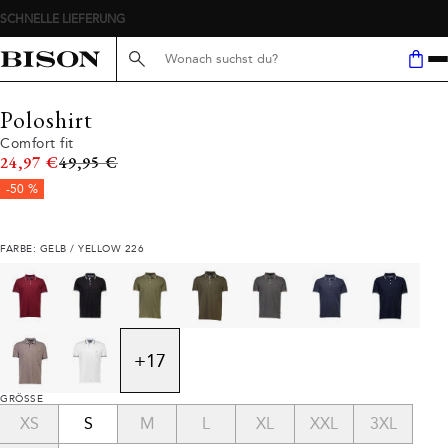
SCHNELLE LIEFERUNG
Suche hier...
Poloshirt
Comfort fit
Ursprünglicher Preis
24,97 €
49,95 €
-50 %
FARBE: GELB / YELLOW 226
+
17
GRÖSSE
XS
S
M
L
XL
XXL
3XL