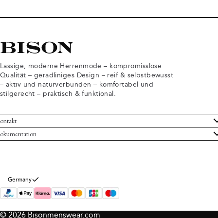
Lässige, moderne Herrenmode – kompromisslose
Qualität – geradliniges Design – reif & selbstbewusst
– aktiv und naturverbunden – komfortabel und
stilgerecht – praktisch & funktional.
ontakt
undenservice
okumentation
llgemeine Geschäftsbedingungen
ücksendungen
tenschutzerklärung
rtrag widerrufen
okie-Informationen
er Bison
Germany
mpressum
© 2026 Bisonmenswear.com