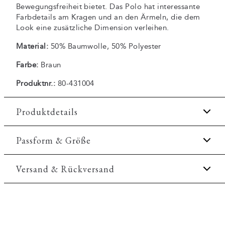
Bewegungsfreiheit bietet. Das Polo hat interessante
Farbdetails am Kragen und an den Ärmeln, die dem
Look eine zusätzliche Dimension verleihen.
Material:
50% Baumwolle, 50% Polyester
Farbe:
Braun
Produktnr.:
80-431004
Produktdetails
Normaler Kragen.
Passform & Größe
Gesticktes Logo auf der linken Seite der Brust.
Fit:
Comfort fit
Versand & Rückversand
Aufnäher mit Logo unten links.
Hergestellt aus einer angenehmen
Etwas lockerere Passform, mit Bewegungsfreiheit
Baumwollmischung.
2-3 Werktage.
Model:
Das Model trägt Größe M., Das Model ist 1,88
Knopfleiste mit zwei Knöpfen.
Versand: 5€
m groß und hat einen Brustumfang von 102 cm