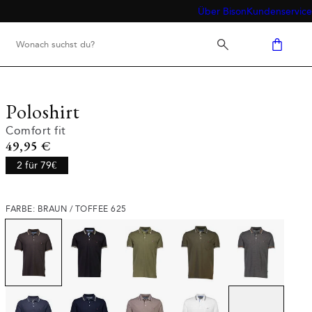
Über Bison
Kundenservice
Poloshirt
Comfort fit
Preis
49,95 €
2 für 79€
FARBE: BRAUN / TOFFEE 625