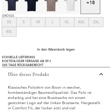
+
18
GRÖSSE
XS
S
M
L
XL
XXL
3XL
4XL
In den Warenkorb legen
SCHNELLE LIEFERUNG
KOSTENLOSER VERSAND AB 59 €
365 TAGE RÜCKGABERECHT
Über dieses Produkt
Klassisches Poloshirt von Bison in weicher,
formbeständiger Baumwollqualität. Das Polo ist
einfarbig und hat eine Brusttasche mit einem
gestickten Logo auf der linken Brustseite. Hergestellt
in Comfort Fit, der locker sitzt und viel