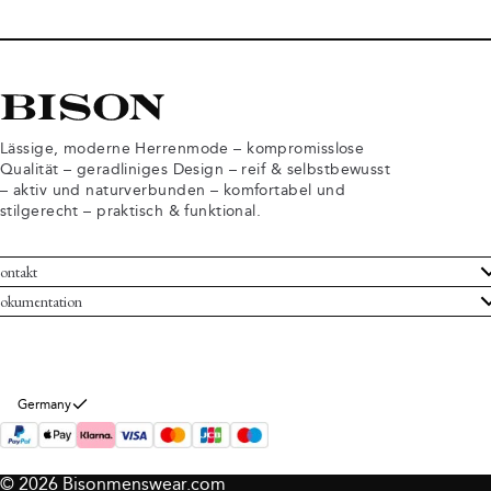
Lässige, moderne Herrenmode – kompromisslose
Qualität – geradliniges Design – reif & selbstbewusst
– aktiv und naturverbunden – komfortabel und
stilgerecht – praktisch & funktional.
ontakt
undenservice
okumentation
llgemeine Geschäftsbedingungen
ücksendungen
tenschutzerklärung
rtrag widerrufen
okie-Informationen
er Bison
Germany
mpressum
© 2026 Bisonmenswear.com