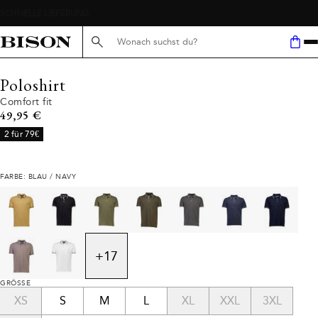
Suche hier...
Poloshirt
Comfort fit
Preis
49,95 €
2 für 79€
FARBE: BLAU / NAVY
+
17
GRÖSSE
XS
S
M
L
XL
XXL
3XL