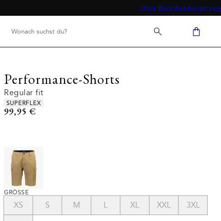
Über Bison
Kundenservice
Performance-Shorts
Regular fit
Produkteigenschaften
SUPERFLEX
Preis
99,95 €
GRÖSSE
XS
S
M
L
XL
XXL
3XL