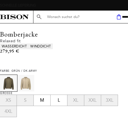
Suche hier...
Bomberjacke
Relaxed fit
Produkteigenschaften
WASSERDICHT
WINDDICHT
Preis
279,95 €
FARBE: GRÜN / DK ARMY
GRÖSSE
XS
S
M
L
XL
XXL
3XL
4XL