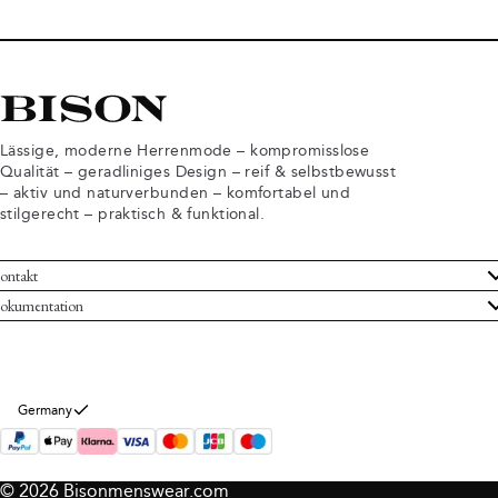
Lässige, moderne Herrenmode – kompromisslose
Qualität – geradliniges Design – reif & selbstbewusst
– aktiv und naturverbunden – komfortabel und
stilgerecht – praktisch & funktional.
ontakt
undenservice
okumentation
llgemeine Geschäftsbedingungen
ücksendungen
tenschutzerklärung
rtrag widerrufen
okie-Informationen
er Bison
Germany
mpressum
© 2026 Bisonmenswear.com