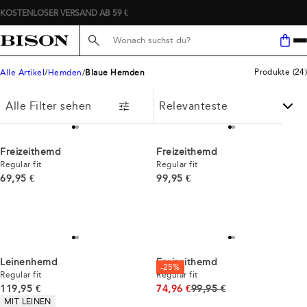
KOSTENLOSER VERSAND AB 59 €
Suche hier...
Produkte
(
24
)
Alle Artikel
Hemden
Blaue Hemden
Alle Filter sehen
Freizeithemd
Freizeithemd
Regular fit
Regular fit
Preis
Preis
69,95 €
99,95 €
Leinenhemd
Freizeithemd
-25%
Regular fit
Regular fit
Preis
Ursprünglicher Preis
119,95 €
74,96 €
99,95 €
Produkteigenschaften
MIT LEINEN