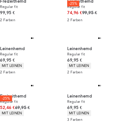
Freizeithemd
Freizeithemd
-25%
Regular fit
Regular fit
Preis
Ursprünglicher Preis
99,95 €
74,96 €
99,95 €
2
Farben
2
Farben
Leinenhemd
Leinenhemd
Regular fit
Regular fit
Preis
Preis
69,95 €
69,95 €
Produkteigenschaften
Produkteigenschaften
MIT LEINEN
MIT LEINEN
2
Farben
2
Farben
Freizeithemd
Leinenhemd
-25%
Regular fit
Regular fit
Ursprünglicher Preis
Preis
52,46 €
69,95 €
69,95 €
Produkteigenschaften
Produkteigenschaften
MIT LEINEN
MIT LEINEN
3
Farben