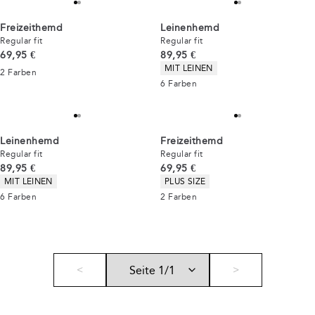
Freizeithemd
Leinenhemd
Regular fit
Regular fit
Preis
Preis
69,95 €
89,95 €
Produkteigenschaften
MIT LEINEN
2
Farben
6
Farben
Leinenhemd
Freizeithemd
Regular fit
Regular fit
Preis
Preis
89,95 €
69,95 €
Produkteigenschaften
Produkteigenschaften
MIT LEINEN
PLUS SIZE
6
Farben
2
Farben