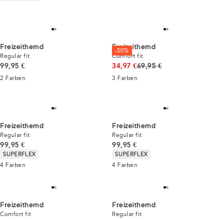
Freizeithemd
Freizeithemd
-50%
Regular fit
Comfort fit
Preis
Ursprünglicher Preis
99,95 €
34,97 €
69,95 €
2
Farben
3
Farben
Freizeithemd
Freizeithemd
Regular fit
Regular fit
Preis
Preis
99,95 €
99,95 €
Produkteigenschaften
Produkteigenschaften
SUPERFLEX
SUPERFLEX
4
Farben
4
Farben
Freizeithemd
Freizeithemd
Comfort fit
Regular fit