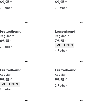
Preis
Preis
69,95 €
69,95 €
2
Farben
2
Farben
Freizeithemd
Leinenhemd
Regular fit
Regular fit
Preis
Preis
69,95 €
79,95 €
Produkteigenschaften
MIT LEINEN
3
Farben
4
Farben
Freizeithemd
Freizeithemd
Regular fit
Regular fit
Preis
Preis
99,95 €
99,95 €
Produkteigenschaften
MIT LEINEN
2
Farben
2
Farben