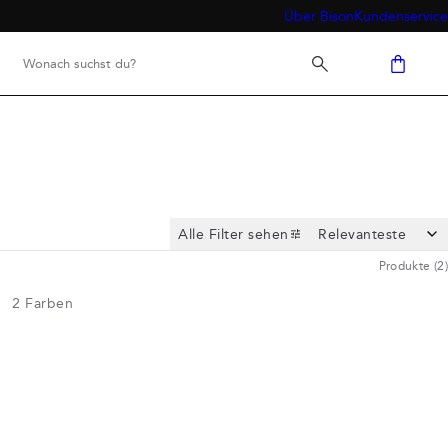
Über Bison
Kundenservice
Alle Filter sehen
Produkte
(
2
)
2
Farben