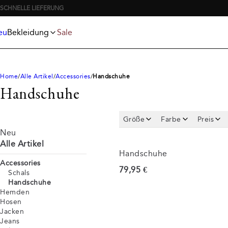
Jeans
T-shirts
KOSTENLOSER VERSAND AB 59 €
Jacken
Unterwäsche und Socken
Poloshirts
Accessories
eu
Bekleidung
Sale
Shorts
Home
Alle Artikel
Accessories
Handschuhe
Handschuhe
Größe
Farbe
Preis
Neu
Alle Artikel
Handschuhe
Accessories
Preis
79,95 €
Schals
Handschuhe
Hemden
Hosen
Jacken
Jeans