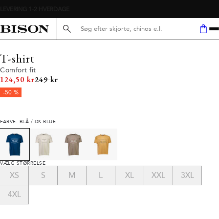
Søg her...
T-shirt
Comfort fit
I alt (uden rabat)
124,50 kr
249 kr
-50 %
FARVE: BLÅ / DK BLUE
VÆLG STØRRELSE
XS
S
M
L
XL
XXL
3XL
4XL