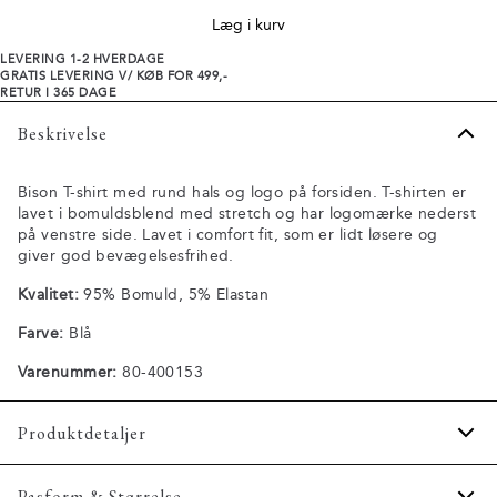
Læg i kurv
LEVERING 1-2 HVERDAGE
GRATIS LEVERING V/ KØB FOR 499,-
RETUR I 365 DAGE
Beskrivelse
Bison T-shirt med rund hals og logo på forsiden. T-shirten er
lavet i bomuldsblend med stretch og har logomærke nederst
på venstre side. Lavet i comfort fit, som er lidt løsere og
giver god bevægelsesfrihed.
Kvalitet:
95% Bomuld, 5% Elastan
Farve:
Blå
Varenummer:
80-400153
Produktdetaljer
Logo printet henover brystet.
Pasform & Størrelse