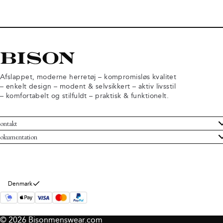
Afslappet, moderne herretøj – kompromisløs kvalitet
– enkelt design – modent & selvsikkert – aktiv livsstil
– komfortabelt og stilfuldt – praktisk & funktionelt.
ontakt
undeservice
okumentation
ndelsbetingelser
turneringer
rsondatapolitik
rtryd køb
okie information
m Bison
Denmark
© 2026 Bisonmenswear.com