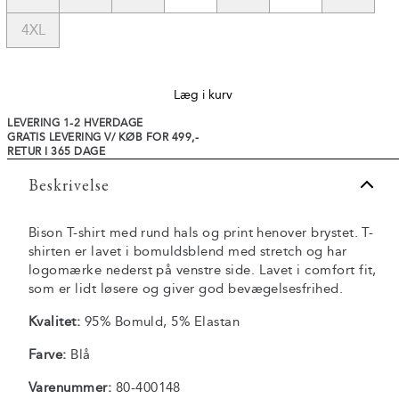
4XL
Læg i kurv
LEVERING 1-2 HVERDAGE
GRATIS LEVERING V/ KØB FOR 499,-
RETUR I 365 DAGE
Beskrivelse
Bison T-shirt med rund hals og print henover brystet. T-
shirten er lavet i bomuldsblend med stretch og har
logomærke nederst på venstre side. Lavet i comfort fit,
som er lidt løsere og giver god bevægelsesfrihed.
Kvalitet:
95% Bomuld, 5% Elastan
Farve:
Blå
Varenummer:
80-400148