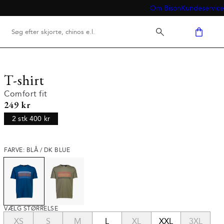
Om Bison
Kundeservice
T-shirt
Comfort fit
I alt (inkl. rabat)
249 kr
2 stk 400 kr
FARVE: BLÅ / DK BLUE
VÆLG STØRRELSE
XS
S
M
L
XL
XXL
3XL