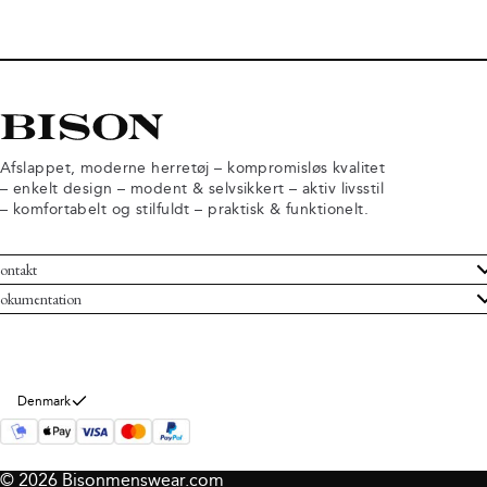
Afslappet, moderne herretøj – kompromisløs kvalitet
– enkelt design – modent & selvsikkert – aktiv livsstil
– komfortabelt og stilfuldt – praktisk & funktionelt.
ontakt
undeservice
okumentation
ndelsbetingelser
turneringer
rsondatapolitik
rtryd køb
okie information
m Bison
Denmark
© 2026 Bisonmenswear.com