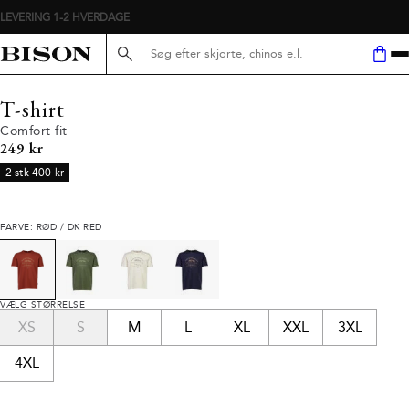
LEVERING 1-2 HVERDAGE
Søg her...
T-shirt
Comfort fit
I alt (inkl. rabat)
249 kr
2 stk 400 kr
FARVE: RØD / DK RED
VÆLG STØRRELSE
XS
S
M
L
XL
XXL
3XL
4XL