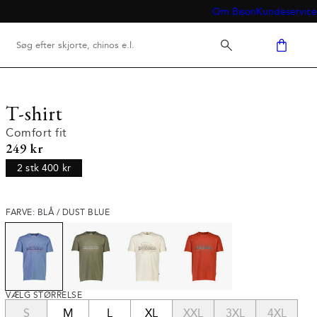
Om Bison
Kundeservice
T-shirt
Comfort fit
I alt (inkl. rabat)
249 kr
2 stk 400 kr
FARVE: BLÅ / DUST BLUE
VÆLG STØRRELSE
S
M
L
XL
XXL
3XL
4XL