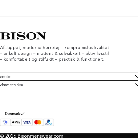
Afslappet, moderne herretøj – kompromisløs kvalitet
– enkelt design – modent & selvsikkert – aktiv livsstil
– komfortabelt og stilfuldt – praktisk & funktionelt.
ontakt
undeservice
okumentation
ndelsbetingelser
turneringer
rsondatapolitik
rtryd køb
okie information
m Bison
Denmark
© 2026 Bisonmenswear.com