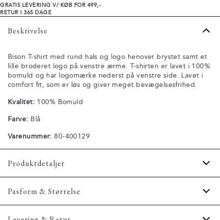
GRATIS LEVERING V/ KØB FOR 499,-
RETUR I 365 DAGE
Beskrivelse
Bison T-shirt med rund hals og logo henover brystet samt et
lille broderet logo på venstre ærme. T-shirten er lavet i 100%
bomuld og har logomærke nederst på venstre side. Lavet i
comfort fit, som er løs og giver meget bevægelsesfrihed.
Kvalitet:
100% Bomuld
Farve:
Blå
Varenummer:
80-400129
Produktdetaljer
Logo på venstre ærme.
Pasform & Størrelse
Logomærke nederst på venstre side.
Logo printet henover brystet.
Fit:
Comfort fit
Levering & Retur