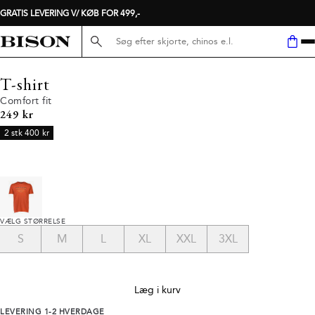
GRATIS LEVERING V/ KØB FOR 499,-
Søg her...
T-shirt
Comfort fit
I alt (inkl. rabat)
249 kr
2 stk 400 kr
VÆLG STØRRELSE
S
M
L
XL
XXL
3XL
Læg i kurv
LEVERING 1-2 HVERDAGE