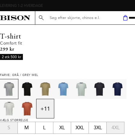
Søg her...
T-shirt
Comfort fit
I alt (inkl. rabat)
299 kr
2 stk 500 kr
FARVE: GRÅ / GREY MEL
+
11
VÆLG STØRRELSE
S
M
L
XL
XXL
3XL
4XL