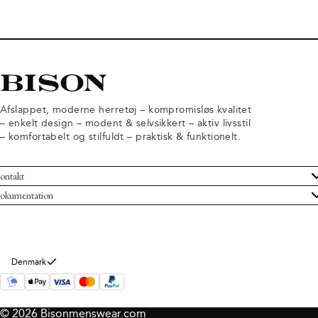
Afslappet, moderne herretøj – kompromisløs kvalitet
– enkelt design – modent & selvsikkert – aktiv livsstil
– komfortabelt og stilfuldt – praktisk & funktionelt.
ontakt
undeservice
okumentation
ndelsbetingelser
turneringer
rsondatapolitik
rtryd køb
okie information
m Bison
Denmark
© 2026 Bisonmenswear.com