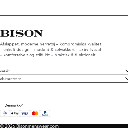
Afslappet, moderne herretøj – kompromisløs kvalitet
– enkelt design – modent & selvsikkert – aktiv livsstil
– komfortabelt og stilfuldt – praktisk & funktionelt.
ontakt
undeservice
okumentation
ndelsbetingelser
turneringer
rsondatapolitik
rtryd køb
okie information
m Bison
Denmark
© 2026 Bisonmenswear.com