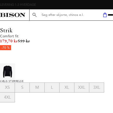
Søg her...
Strik
Comfort fit
I alt (uden rabat)
179,70 kr
599 kr
-70 %
VÆLG STØRRELSE
XS
S
M
L
XL
XXL
3XL
4XL