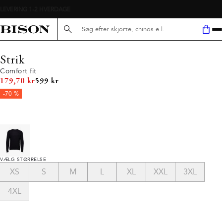
Søg her...
Strik
Comfort fit
I alt (uden rabat)
179,70 kr
599 kr
-70 %
VÆLG STØRRELSE
XS
S
M
L
XL
XXL
3XL
4XL