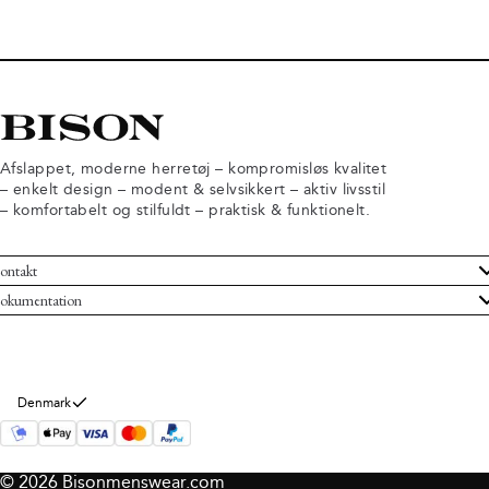
Afslappet, moderne herretøj – kompromisløs kvalitet
– enkelt design – modent & selvsikkert – aktiv livsstil
– komfortabelt og stilfuldt – praktisk & funktionelt.
ontakt
undeservice
okumentation
ndelsbetingelser
turneringer
rsondatapolitik
rtryd køb
okie information
m Bison
Denmark
© 2026 Bisonmenswear.com