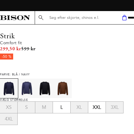
Søg her...
Strik
Comfort fit
I alt (uden rabat)
299,50 kr
599 kr
-50 %
FARVE: BLÅ / NAVY
VÆLG STØRRELSE
XS
S
M
L
XL
XXL
3XL
4XL