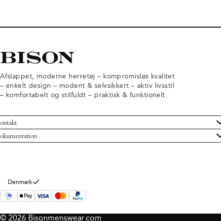
Afslappet, moderne herretøj – kompromisløs kvalitet
– enkelt design – modent & selvsikkert – aktiv livsstil
– komfortabelt og stilfuldt – praktisk & funktionelt.
ontakt
undeservice
okumentation
ndelsbetingelser
turneringer
rsondatapolitik
rtryd køb
okie information
m Bison
Denmark
© 2026 Bisonmenswear.com