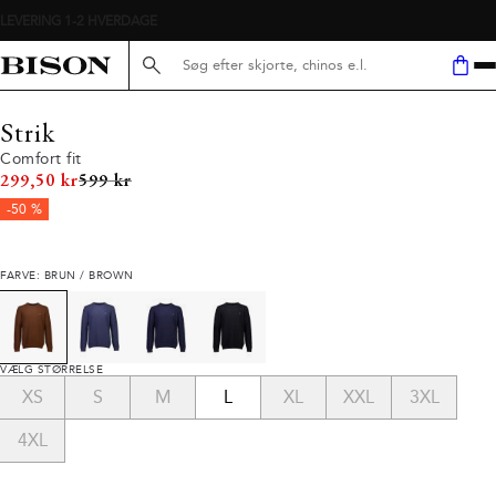
Søg her...
Strik
Comfort fit
I alt (uden rabat)
299,50 kr
599 kr
-50 %
FARVE: BRUN / BROWN
VÆLG STØRRELSE
XS
S
M
L
XL
XXL
3XL
4XL