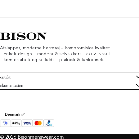
Afslappet, moderne herretøj – kompromisløs kvalitet
– enkelt design – modent & selvsikkert – aktiv livsstil
– komfortabelt og stilfuldt – praktisk & funktionelt.
ontakt
undeservice
okumentation
ndelsbetingelser
turneringer
rsondatapolitik
rtryd køb
okie information
m Bison
Denmark
© 2026 Bisonmenswear.com