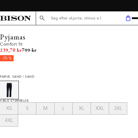
Søg her...
Pyjamas
Comfort fit
I alt (uden rabat)
239,70 kr
799 kr
-70 %
FARVE: SAND / SAND
VÆLG STØRRELSE
XS
S
M
L
XL
XXL
3XL
4XL