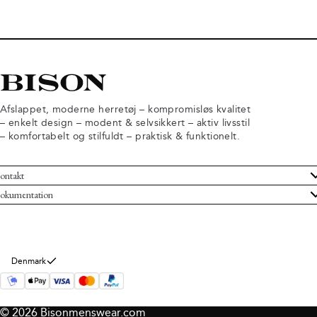
Afslappet, moderne herretøj – kompromisløs kvalitet
– enkelt design – modent & selvsikkert – aktiv livsstil
– komfortabelt og stilfuldt – praktisk & funktionelt.
ontakt
undeservice
okumentation
ndelsbetingelser
turneringer
rsondatapolitik
rtryd køb
okie information
m Bison
Denmark
© 2026 Bisonmenswear.com