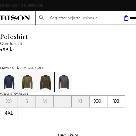
Søg her...
Poloshirt
Comfort fit
I alt (inkl. rabat)
499 kr
FARVE: GRÅ / DK GREY MEL
VÆLG STØRRELSE
XS
S
M
L
XL
XXL
3XL
4XL
Læg i kurv