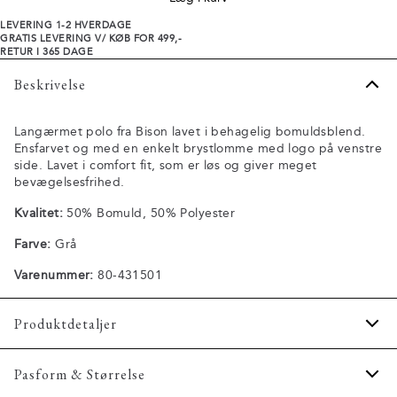
LEVERING 1-2 HVERDAGE
GRATIS LEVERING V/ KØB FOR 499,-
RETUR I 365 DAGE
Beskrivelse
Langærmet polo fra Bison lavet i behagelig bomuldsblend.
Ensfarvet og med en enkelt brystlomme med logo på venstre
side. Lavet i comfort fit, som er løs og giver meget
bevægelsesfrihed.
Kvalitet:
50% Bomuld, 50% Polyester
Farve:
Grå
Varenummer:
80-431501
Produktdetaljer
Lomme på venstre bryst.
Pasform & Størrelse
Knappestolpe med tre knapper.