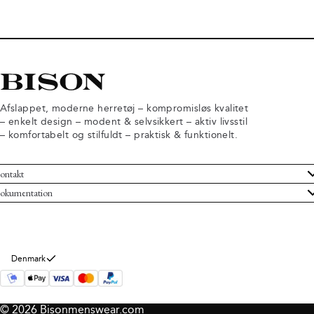
Afslappet, moderne herretøj – kompromisløs kvalitet
– enkelt design – modent & selvsikkert – aktiv livsstil
– komfortabelt og stilfuldt – praktisk & funktionelt.
ontakt
undeservice
okumentation
ndelsbetingelser
turneringer
rsondatapolitik
rtryd køb
okie information
m Bison
Denmark
© 2026 Bisonmenswear.com