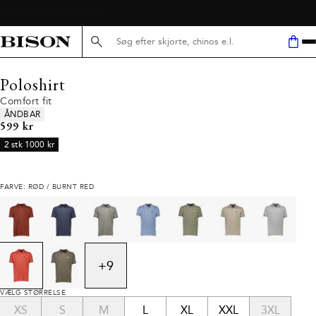
Søg her...
Poloshirt
Comfort fit
Produkt egenskaber
ÅNDBAR
I alt (inkl. rabat)
599 kr
2 stk 1000 kr
FARVE: RØD / BURNT RED
+
9
VÆLG STØRRELSE
XS
S
M
L
XL
XXL
3XL