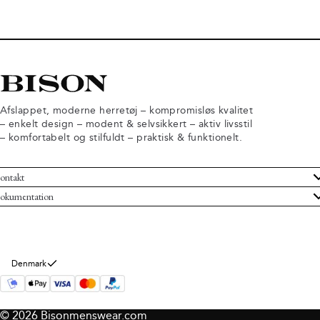
Afslappet, moderne herretøj – kompromisløs kvalitet
– enkelt design – modent & selvsikkert – aktiv livsstil
– komfortabelt og stilfuldt – praktisk & funktionelt.
ontakt
undeservice
okumentation
ndelsbetingelser
turneringer
rsondatapolitik
rtryd køb
okie information
m Bison
Denmark
© 2026 Bisonmenswear.com