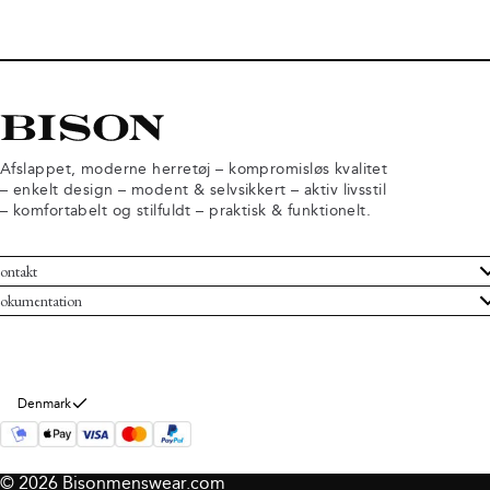
Afslappet, moderne herretøj – kompromisløs kvalitet
– enkelt design – modent & selvsikkert – aktiv livsstil
– komfortabelt og stilfuldt – praktisk & funktionelt.
ontakt
undeservice
okumentation
ndelsbetingelser
turneringer
rsondatapolitik
rtryd køb
okie information
m Bison
Denmark
© 2026 Bisonmenswear.com