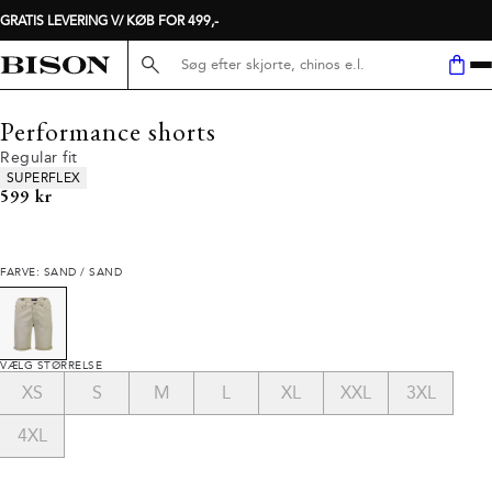
GRATIS LEVERING V/ KØB FOR 499,-
Søg her...
Performance shorts
Regular fit
Produkt egenskaber
SUPERFLEX
I alt (inkl. rabat)
599 kr
FARVE: SAND / SAND
VÆLG STØRRELSE
XS
S
M
L
XL
XXL
3XL
4XL