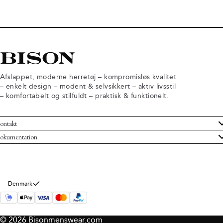
Afslappet, moderne herretøj – kompromisløs kvalitet
– enkelt design – modent & selvsikkert – aktiv livsstil
– komfortabelt og stilfuldt – praktisk & funktionelt.
ontakt
undeservice
okumentation
ndelsbetingelser
turneringer
rsondatapolitik
rtryd køb
okie information
m Bison
Denmark
© 2026 Bisonmenswear.com