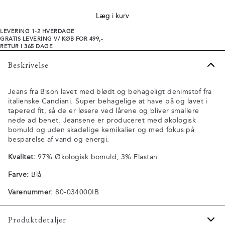
Læg i kurv
LEVERING 1-2 HVERDAGE
GRATIS LEVERING V/ KØB FOR 499,-
RETUR I 365 DAGE
Beskrivelse
Jeans fra Bison lavet med blødt og behageligt denimstof fra
italienske Candiani. Super behagelige at have på og lavet i
tapered fit, så de er løsere ved lårene og bliver smallere
nede ad benet. Jeansene er produceret med økologisk
bomuld og uden skadelige kemikalier og med fokus på
besparelse af vand og energi.
Kvalitet:
97% Økologisk bomuld, 3% Elastan
Farve:
Blå
Varenummer:
80-034000IB
Produktdetaljer