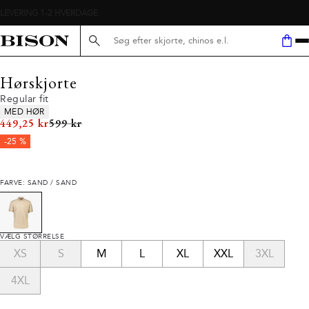
Søg her...
Hørskjorte
Regular fit
Produkt egenskaber
MED HØR
I alt (uden rabat)
449,25 kr
599 kr
-25 %
FARVE: SAND / SAND
VÆLG STØRRELSE
XS
S
M
L
XL
XXL
3XL
4XL