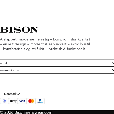
Afslappet, moderne herretøj – kompromisløs kvalitet
– enkelt design – modent & selvsikkert – aktiv livsstil
– komfortabelt og stilfuldt – praktisk & funktionelt.
ontakt
undeservice
okumentation
ndelsbetingelser
turneringer
rsondatapolitik
rtryd køb
okie information
m Bison
Denmark
© 2026 Bisonmenswear.com