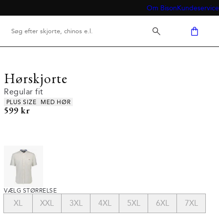
Om Bison
Kundeservice
Hørskjorte
Regular fit
Produkt egenskaber
PLUS SIZE
MED HØR
I alt (inkl. rabat)
599 kr
VÆLG STØRRELSE
XL
XXL
3XL
4XL
5XL
6XL
7XL