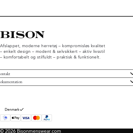
Afslappet, moderne herretøj – kompromisløs kvalitet
– enkelt design – modent & selvsikkert – aktiv livsstil
– komfortabelt og stilfuldt – praktisk & funktionelt.
ontakt
undeservice
okumentation
ndelsbetingelser
turneringer
rsondatapolitik
rtryd køb
okie information
m Bison
Denmark
© 2026 Bisonmenswear.com