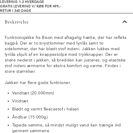
LEVERING 1-2 HVERDAGE
GRATIS LEVERING V/ KØB FOR 499,-
RETUR I 365 DAGE
Beskrivelse
Funktionsjakke fra Bison med aftagelig hætte, der har refleks
bagpå. Der er to brystlommer med lynlås samt to
sidelommer, der har blødt stof indeni. Jakken lukkes med
lynlås skjult af en knappestolpe med trykknapper. Der er
snøre nederst i jakken, så bredden kan justeres, og elastiske
stof indeni ærmerne for ekstra komfort og varme. Findes i
store størrelser.
Jakken har flere gode funktioner:
Vandtæt (20.000mm)
Vindtæt
Blødt og varmt fleecestof i halsen
Åndbar (15.000g)
Tapede sømme, så mindst muligt vand kan trænge ind
gennem sømmene