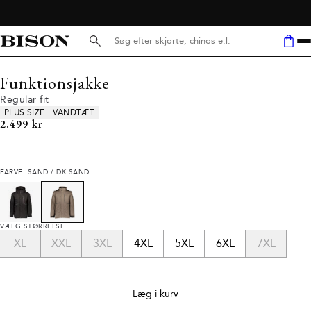
Søg her...
Funktionsjakke
Regular fit
Produkt egenskaber
PLUS SIZE
VANDTÆT
I alt (inkl. rabat)
2.499 kr
FARVE: SAND / DK SAND
VÆLG STØRRELSE
XL
XXL
3XL
4XL
5XL
6XL
7XL
Læg i kurv