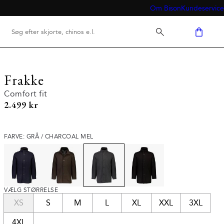
Om Bison
Kundeservice
Frakke
Comfort fit
I alt (inkl. rabat)
2.499 kr
FARVE: GRÅ / CHARCOAL MEL
VÆLG STØRRELSE
XS
S
M
L
XL
XXL
3XL
4XL