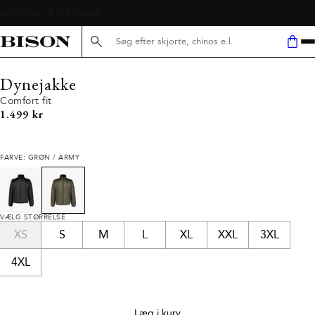
Søg her...
Dynejakke
Comfort fit
I alt (inkl. rabat)
1.499 kr
FARVE: GRØN / ARMY
VÆLG STØRRELSE
XS
S
M
L
XL
XXL
3XL
4XL
Læg i kurv