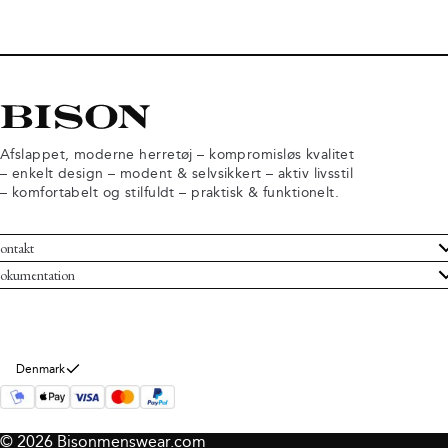
Afslappet, moderne herretøj – kompromisløs kvalitet
– enkelt design – modent & selvsikkert – aktiv livsstil
– komfortabelt og stilfuldt – praktisk & funktionelt.
ontakt
undeservice
okumentation
ndelsbetingelser
turneringer
rsondatapolitik
rtryd køb
okie information
m Bison
Denmark
© 2026 Bisonmenswear.com