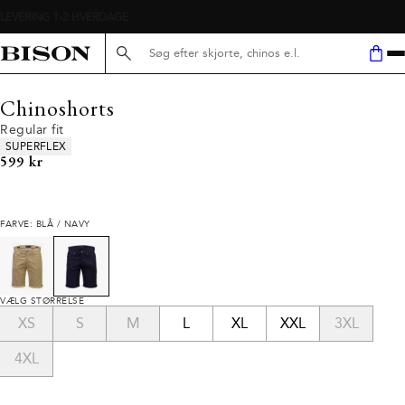
Søg her...
Chinoshorts
Regular fit
Produkt egenskaber
SUPERFLEX
I alt (inkl. rabat)
599 kr
FARVE: BLÅ / NAVY
VÆLG STØRRELSE
XS
S
M
L
XL
XXL
3XL
4XL