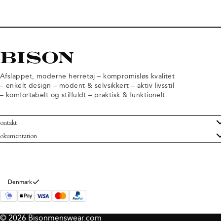
Afslappet, moderne herretøj – kompromisløs kvalitet
– enkelt design – modent & selvsikkert – aktiv livsstil
– komfortabelt og stilfuldt – praktisk & funktionelt.
ontakt
undeservice
okumentation
ndelsbetingelser
turneringer
rsondatapolitik
rtryd køb
okie information
m Bison
Denmark
© 2026 Bisonmenswear.com