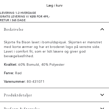
Læg i kurv
LEVERING 1-2 HVERDAGE
GRATIS LEVERING V/ KØB FOR 499,-
RETUR I 365 DAGE
Beskrivelse
Skjorte fra Bison lavet i bomuldspiqué. Skjorten er mønstret
med korte ærmer og har et broderet logo på venstre side.
Lavet i comfort fit, som er lidt løsere og giver god
bevægelsesfrihed.
Kvalitet:
60% Bomuld, 40% Polyester
Farve:
Rød
Varenummer:
80-431071
Produktdetaljer
Logomærke nederst på venstre side.
Pasform & Størrelse