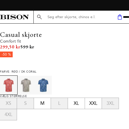
GRATIS LEVERING V/ KØB FOR 499,-
Søg her...
Casual skjorte
Comfort fit
I alt (uden rabat)
299,50 kr
599 kr
-50 %
FARVE: RØD / DK CORAL
VÆLG STØRRELSE
XS
S
M
L
XL
XXL
3XL
4XL