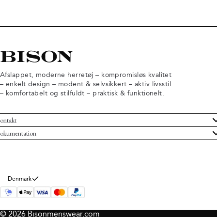
Afslappet, moderne herretøj – kompromisløs kvalitet
– enkelt design – modent & selvsikkert – aktiv livsstil
– komfortabelt og stilfuldt – praktisk & funktionelt.
ontakt
undeservice
okumentation
ndelsbetingelser
turneringer
rsondatapolitik
rtryd køb
okie information
m Bison
Denmark
© 2026 Bisonmenswear.com