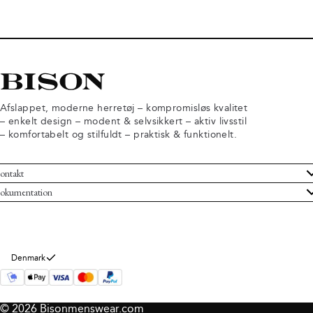
Afslappet, moderne herretøj – kompromisløs kvalitet
– enkelt design – modent & selvsikkert – aktiv livsstil
– komfortabelt og stilfuldt – praktisk & funktionelt.
ontakt
undeservice
okumentation
ndelsbetingelser
turneringer
rsondatapolitik
rtryd køb
okie information
m Bison
Denmark
© 2026 Bisonmenswear.com