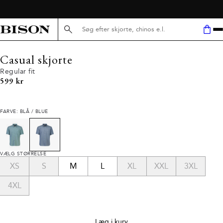
Søg her...
Casual skjorte
Regular fit
I alt (inkl. rabat)
599 kr
FARVE: BLÅ / BLUE
VÆLG STØRRELSE
XS
S
M
L
XL
XXL
3XL
4XL
Læg i kurv