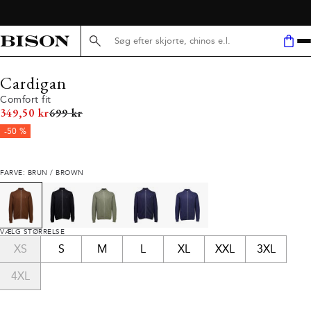
GRATIS LEVERING V/ KØB FOR 499,-
Søg her...
Cardigan
Comfort fit
I alt (uden rabat)
349,50 kr
699 kr
-50 %
FARVE: BRUN / BROWN
VÆLG STØRRELSE
XS
S
M
L
XL
XXL
3XL
4XL