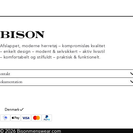
Afslappet, moderne herretøj – kompromisløs kvalitet
– enkelt design – modent & selvsikkert – aktiv livsstil
– komfortabelt og stilfuldt – praktisk & funktionelt.
ontakt
undeservice
okumentation
ndelsbetingelser
turneringer
rsondatapolitik
rtryd køb
okie information
m Bison
Denmark
© 2026 Bisonmenswear.com