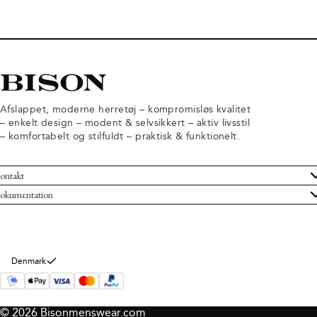
Afslappet, moderne herretøj – kompromisløs kvalitet
– enkelt design – modent & selvsikkert – aktiv livsstil
– komfortabelt og stilfuldt – praktisk & funktionelt.
ontakt
undeservice
okumentation
ndelsbetingelser
turneringer
rsondatapolitik
rtryd køb
okie information
m Bison
Denmark
© 2026 Bisonmenswear.com