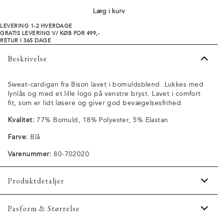
Læg i kurv
LEVERING 1-2 HVERDAGE
GRATIS LEVERING V/ KØB FOR 499,-
RETUR I 365 DAGE
Beskrivelse
Sweat-cardigan fra Bison lavet i bomuldsblend. Lukkes med
lynlås og med et lille logo på venstre bryst. Lavet i comfort
fit, som er lidt løsere og giver god bevægelsesfrihed.
Kvalitet:
77% Bomuld, 18% Polyester, 5% Elastan
Farve:
Blå
Varenummer:
80-702020
Produktdetaljer
Trøjen har ribstrik nederst på ærmerne samt på trøjens
Pasform & Størrelse
nederste kant.