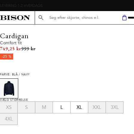
Søg her...
Cardigan
Comfort fit
I alt (uden rabat)
749,25 kr
999 kr
-25 %
FARVE: BLÅ / NAVY
VÆLG STØRRELSE
XS
S
M
L
XL
XXL
3XL
4XL