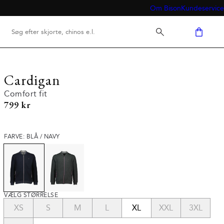
Om Bison
Kundeservice
Cardigan
Comfort fit
I alt (inkl. rabat)
799 kr
FARVE: BLÅ / NAVY
VÆLG STØRRELSE
XS
S
M
L
XL
XXL
3XL