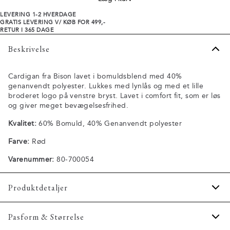
LEVERING 1-2 HVERDAGE
GRATIS LEVERING V/ KØB FOR 499,-
RETUR I 365 DAGE
Beskrivelse
Cardigan fra Bison lavet i bomuldsblend med 40%
genanvendt polyester. Lukkes med lynlås og med et lille
broderet logo på venstre bryst. Lavet i comfort fit, som er løs
og giver meget bevægelsesfrihed.
Kvalitet:
60% Bomuld, 40% Genanvendt polyester
Farve:
Rød
Varenummer:
80-700054
Produktdetaljer
To lommer i siden.
Pasform & Størrelse
Fremstillet med genanvendt polyester.