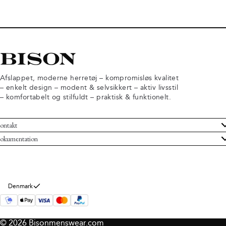
Afslappet, moderne herretøj – kompromisløs kvalitet
– enkelt design – modent & selvsikkert – aktiv livsstil
– komfortabelt og stilfuldt – praktisk & funktionelt.
ontakt
undeservice
okumentation
ndelsbetingelser
turneringer
rsondatapolitik
rtryd køb
okie information
m Bison
Denmark
© 2026 Bisonmenswear.com