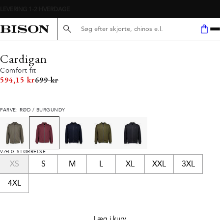
Søg her...
Cardigan
Comfort fit
I alt (uden rabat)
594,15 kr
699 kr
FARVE: RØD / BURGUNDY
VÆLG STØRRELSE
XS
S
M
L
XL
XXL
3XL
4XL
Læg i kurv